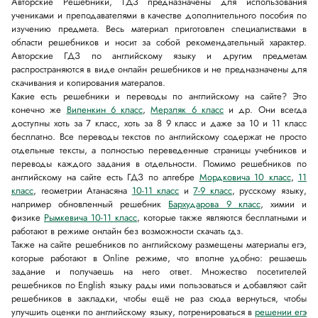
Авторские Решебники, ГДЗ предназначены для использования
учениками и преподавателями в качестве дополнительного пособия по
изучению предмета. Весь материал приготовлен специалиствами в
области решебников и носит за собой рекомендательный характер.
Авторские ГДЗ по английскому языку и другим предметам
распространяются в виде онлайн решебников и не предназначены для
скачивания и копирования матералов.
Какие есть решебники и переводы по английскому на сайте? Это
конечно же
Виленкин 6 класс
,
Мерзляк 6 класс
и др. Они всегда
доступны хоть за 7 класс, хоть за 8 9 класс и даже за 10 и 11 класс
бесплатно. Все переводы текстов по английскому содержат не просто
отдельные тексты, а полностью переведенные страницы учебников и
переводы каждого задания в отдельности. Помимо решебников по
английскому на сайте есть ГДЗ по алгебре
Мордковича 10 класс
,
11
класс
, геометрии Атанасяна
10-11 класс
и
7-9 класс
, русскому языку,
например обновленный решебник
Бархударова 9 класс
, химии и
физике
Рымкевича 10-11 класс
, которые также являются бесплатными и
работают в режиме онлайн без возможности скачать гдз.
Также на сайте решебников по английскому размещены материалы егэ,
которые работают в Online режиме, что вполне удобно: решаешь
задание и получаешь на него ответ. Множество посетителей
решебников по English языку рады ими пользоваться и добавляют сайт
решебников в закладки, чтобы ещё не раз сюда вернуться, чтобы
улучшить оценки по английскому языку, потренироваться в
решении егэ